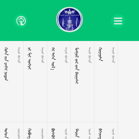
   
 
  
 
  
 
   
 

 
 



 
 
 
 
 