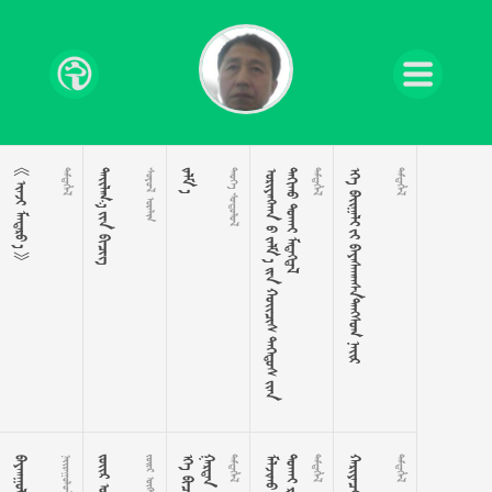
   

  
 

 























































   


 
 


