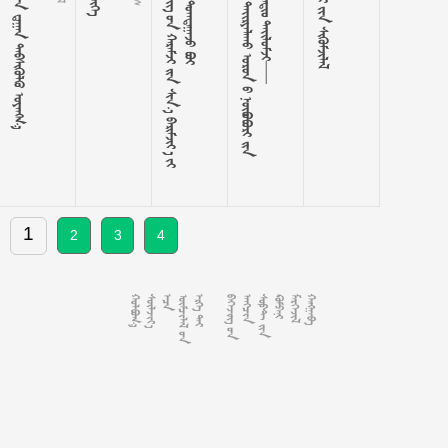
   










































































































  
1
2
3
4














































































