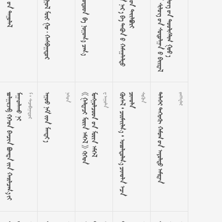
     
      









































































































































































  
  

















































 









































    
