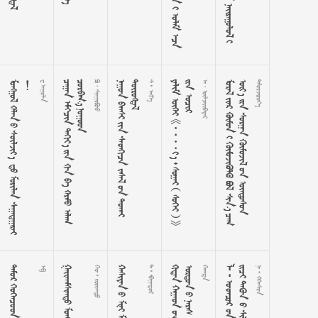










































 


















































  








































  


































  










































































   

  
  


  