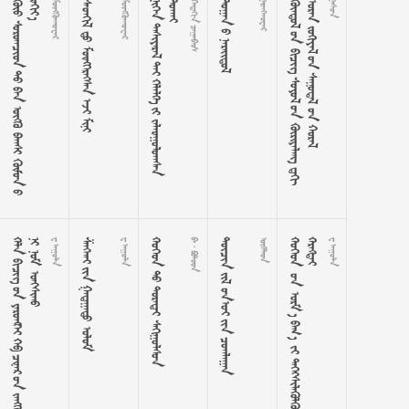






































    















































 
  




















































































































 
   
 
   
  
    












































 