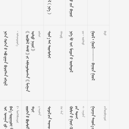
      
 


















































  

    
  
    


  

 
 
 

  
