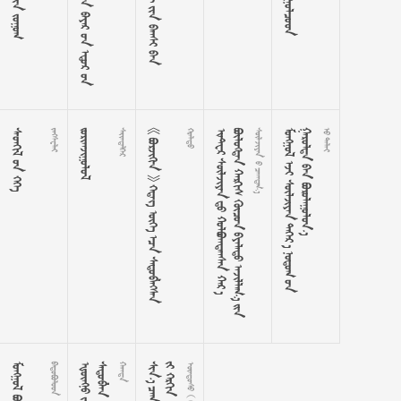
  



      























































































  






















































 

