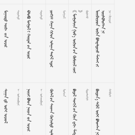
   

     

     
















































































  
   
  
    
  
      

       

    
