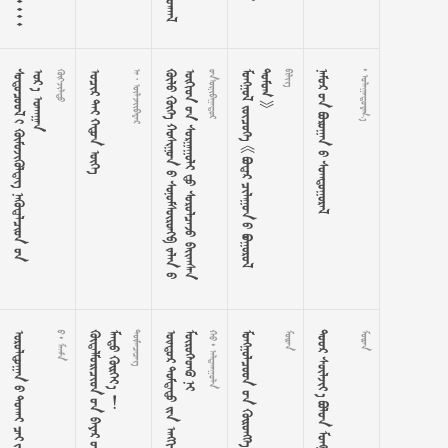











































   
  
























































































































    
 
   
  

























































































  
  

   
