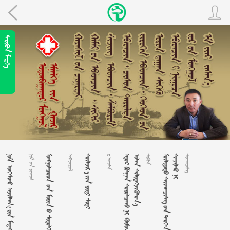
 
   
 
    

   
 






































































































