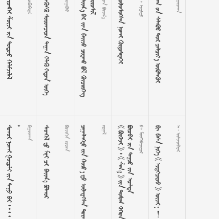
    

     









































 
  
  
     





































     
 
     




















































  
       
  