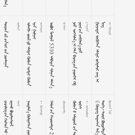
    

















































  5310   
 























































 







































  




















































  
  
   25  





































  














































































 