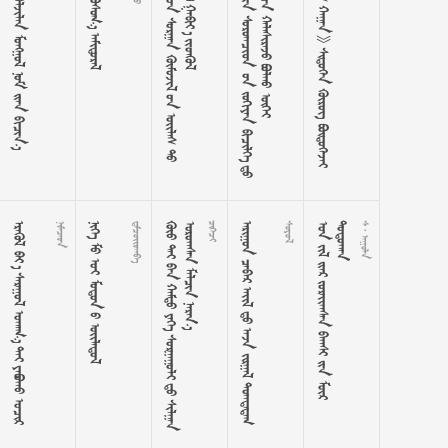
     
  




















































































































    
      

    
























































      





































  