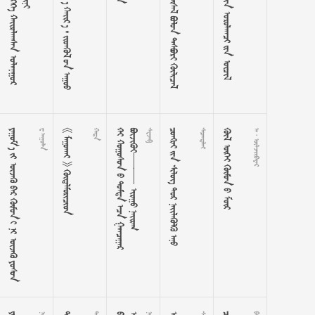

































































































































   
       
 
   

















































    

    
  