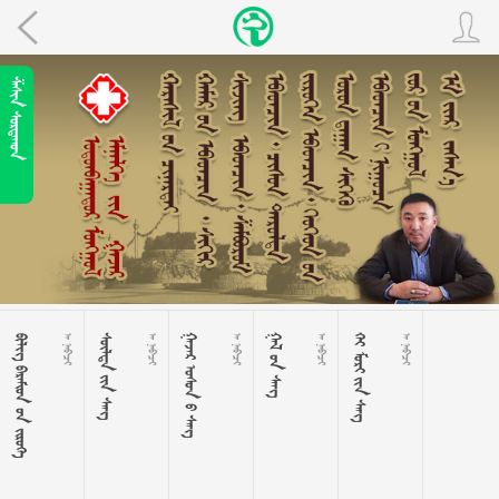
 
   
 
  
 
   
 
  
 
   
 