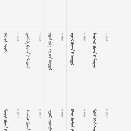
  
 
   
 
    
 
   
 
   
 
   
 
   
 
 
 
   
 
 