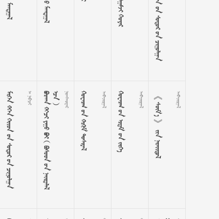
      
      
 







































   

    

《  》  
