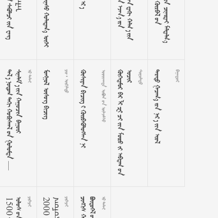
































—

























 
  
  
    
  







































     


ᠡ

 