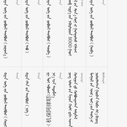
       

       

       























8
0
0
0








































 
       

       

      














耶
律
阿
保
机








































































































































