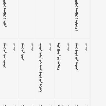





































       
   

  

      

   

   
