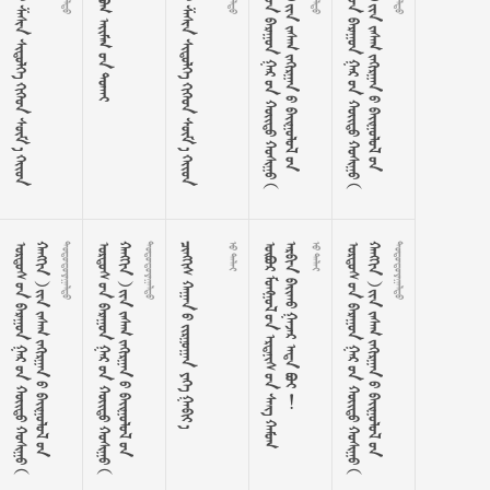
     
    
     
















































































































































































































































































































































    
 






















































 























































































