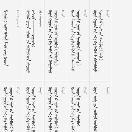
      
  




















































  



































































































































































































































































































































































































































































      
