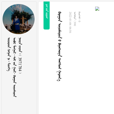
  
     
2022-01-06 06:56
  390
  0
    
        
    3971784 