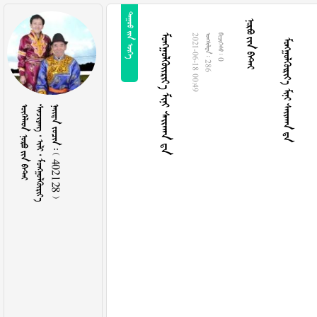
  
  
   
   
2021-06-18 00:49
  286
  0
   
    
    402128 