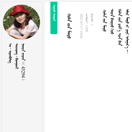
 
  
  
   
     
  
2021-07-17 18:04
  1309
  1
  
  
    43294 