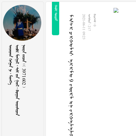
 
ᠮᠠᠰᠢ ᠴᠢᠬᠤᠯᠠ᠂ ᠡᠢᠢᠮᠤ 9 ᠵᠦᠢᠯ ‍ᠣᠨ ᠵᠢᠬᠡᠯᠡᠯᠬᠡ ᠪᠤᠴᠠᠭᠠᠬᠤ ᠬᠡᠷᠡᠭ ᠦᠬᠡᠢ ᠰᠢᠦ
2021-06-11 09:23
  217
  0
    
        
    3971602 