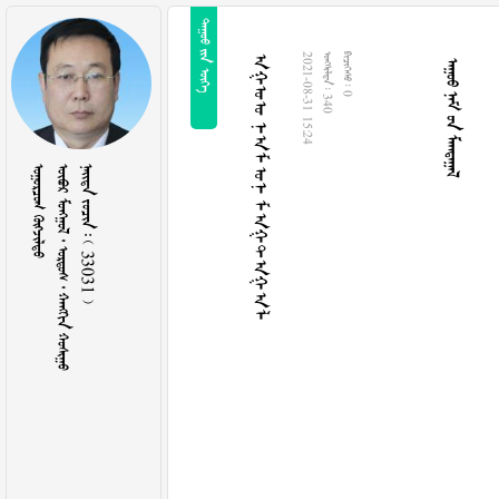
  
  
ᠠᠭᠤᠤ ᠨᠠᠮ ᠤᠨ ᠮᠠᠭᠲᠠᠭᠠᠯ
2021-08-31 15:24
  340
  0
 
      
    33031 