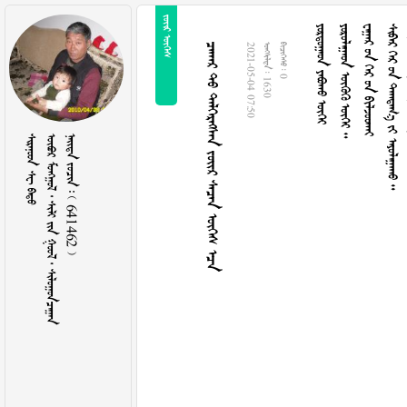
 
  
   
    
      
      
2021-05-04 07:50
  1630
  0
  
       
    641462 