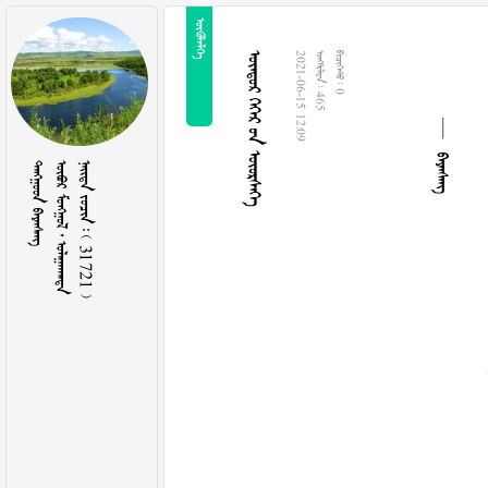

 
   
2021-06-15 12:09
  465
  0
 
   
    31721 