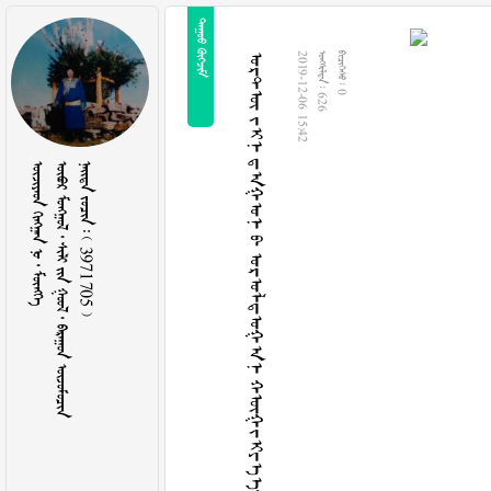
 
ᠤᠷᠲᠦ ᠵᠢᠨ ᠳᠠᠭᠤᠨ ᠪ ᠤᠷᠤᠯᠳᠤᠭᠠᠨ ᠬᠦᠭᠵᠢᠶᠡᠡᠲᠠᠢ ᠶᠠᠪᠤᠭᠳᠠᠯ᠎ᠠ
2019-12-06 15:42
  626
  0
    
        
    3971705 