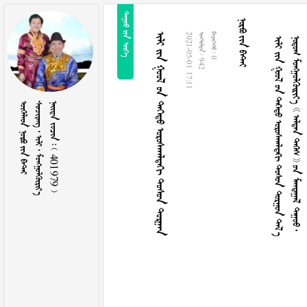
  
  
        
         
       
2021-05-01 17:11
  942
  0
   
    
    401979 