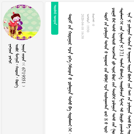
 





























































8








































1



1
0


























































































6
2
4

































































3
7
.
1

































































































































































































































































2
.
2
8



































































































































































































































         
2020-04-10 16:38
  1930
  0
 
     
    6719551 