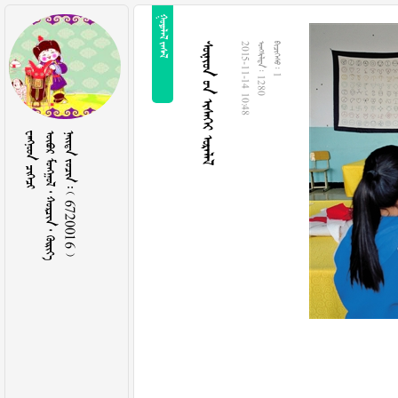
 
   
2015-11-14 10:48
  1280
  1
 
     
    6720016 