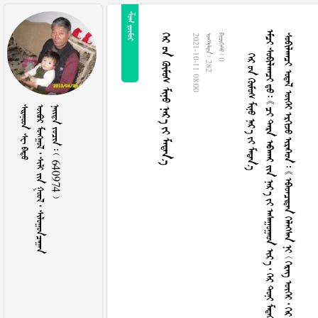
 
      
                  
                       
      
2021-10-11 08:00
  282
  0
  
       
    640974 