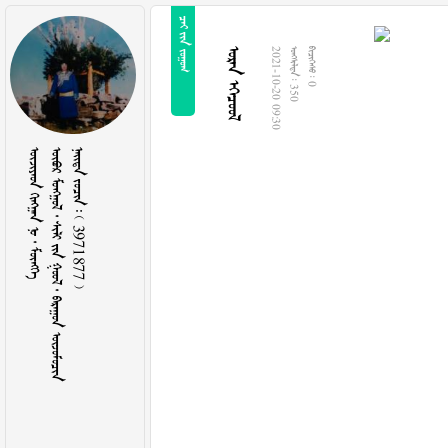
  
 
2021-10-20 09:30
  350
  0
    
        
    3971877 