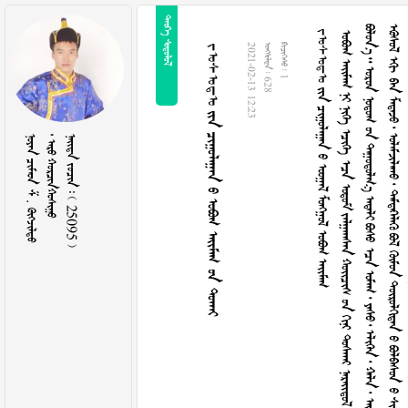
 
ᠵᠣᠰᠣᠳᠣ     




















































































































































































































































































































































































































































































































































































































































ᠵᠣᠰᠣᠳᠣ     
2021-02-13 12:23
  628
  1
   . 
  
    25095 