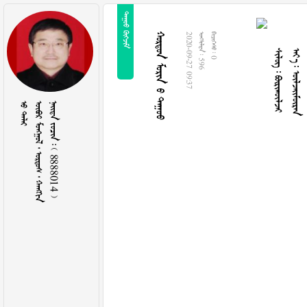
 
  
  
  
2020-09-27 09:37
  596
  0
 
     
    8888014 