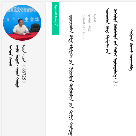
 
   
      2 
  
        
2016-07-17 16:37
  3081
  0
 
    
    68725 