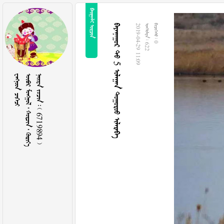
 
 5   
2019-04-29 11:09
  622
  0
 
     
    6719894 