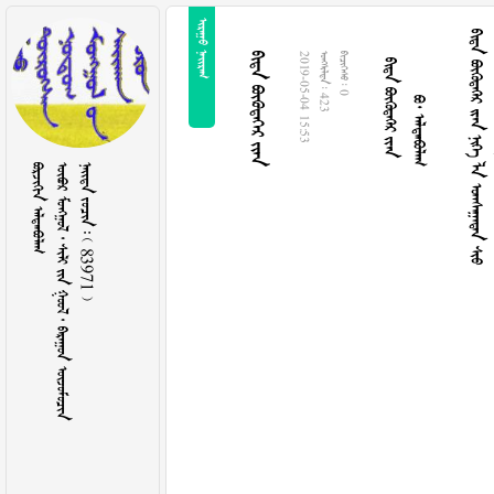
 
  
  
      
  
2019-05-04 15:53
  423
  0
 
        
    83971 