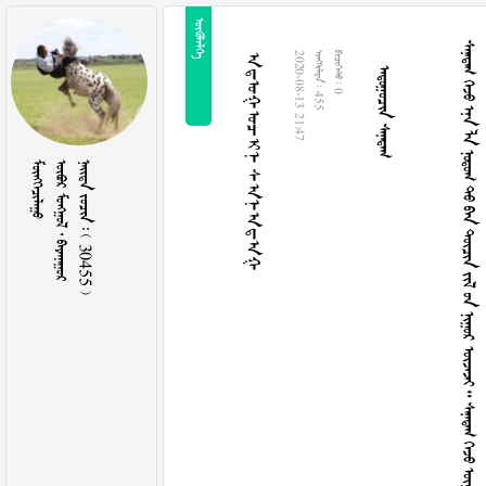

 































































































































































































































































































































































































ᠠᠳᠤᠭᠤᠴᠢᠨ ᠰᠠᠨᠠᠳᠠᠭ
2020-08-13 21:47
  455
  0

   
    30455 