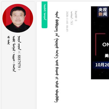
 
       
2020-11-01 06:45
  783
  0
 
     
    8887979 