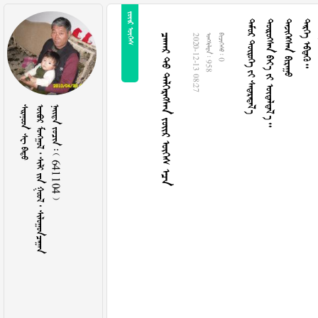
 
   
    
 
  
     
2020-12-13 08:27
  958
  0
  
       
    641104 