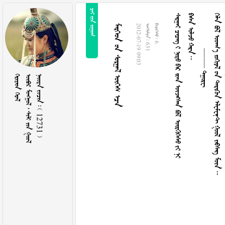
  
          
   
 
          
    
2012-07-19 09:03
  631
  6
 
     
    12731 