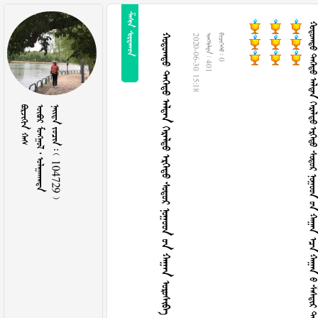
 
                  
             
2020-06-30 15:18
  401
  0
 
   
    104729 