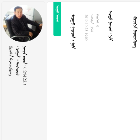
 
   
 
   
2019-10-23 19:00
  354
  0
 
   
    24422 