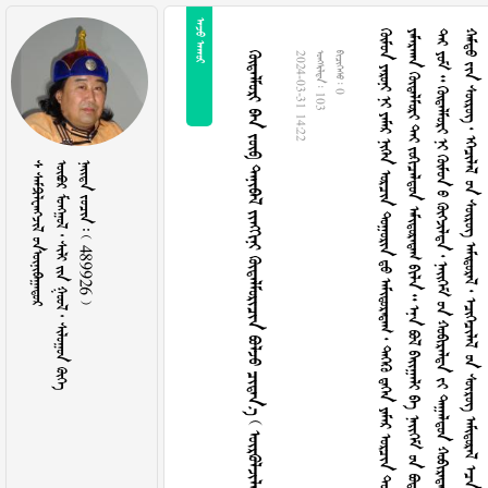
 
                                                                                                                                                                                                                                                     +               +                                                                                                                                                                                                                                                                                                                                                                                                                                                                                                                                                                                                                                                                                                                                                                                                                                                                                                                                                                                                                                                                                                                                                                                                                                                                                                                                   
         
2024-03-31 14:22
  103
  0
  
        
    489926 