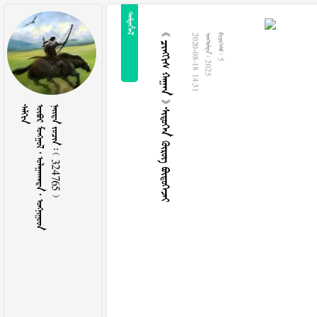

    
2020-08-18 14:31
  2025
  5

     
    324765 