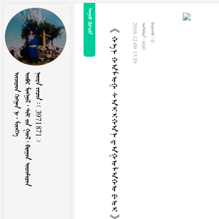
 
《 ᠬᠡᠨ ᠬᠠᠮᠤᠭ ᠰᠠᠢᠢᠬᠠᠨ ᠳᠠᠭᠤᠯᠠᠬᠤ ᠪᠣᠢ 》— ᠲᠦᠷᠭᠡᠡᠪᠠᠶᠠᠷ
2019-12-09 15:39
  660
  0
    
        
    3971871 