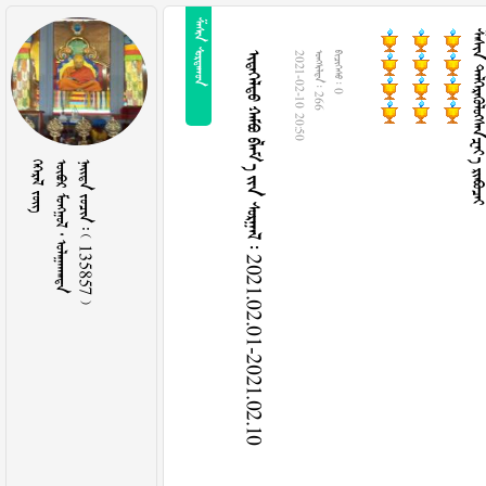
 
 
      2021.02.01-2021.02.10
2021-02-10 20:50
  266
  0
 
   
    135857 