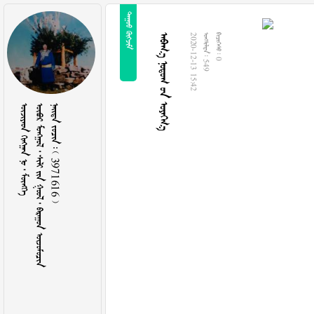
 
   
2020-12-13 15:42
  549
  0
    
        
    3971616 