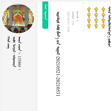
 
 
     20210521-20210531
2021-05-31 19:50
  239
  0
 
   
    135861 