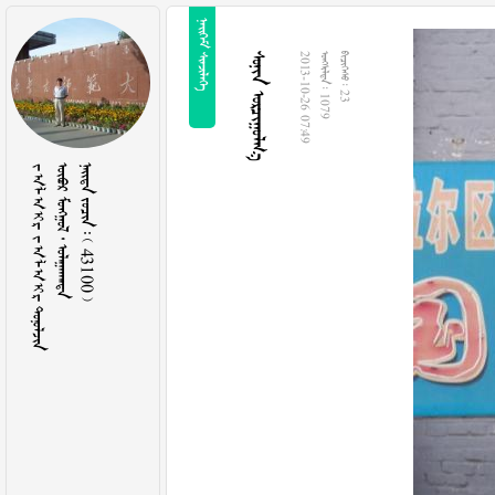
 
 
2013-10-26 07:49
  1079
  23
ᠵᠠᠯᠠᠢᠷ ᠵᠠᠯᠠᠢᠷ 
   
    43100 