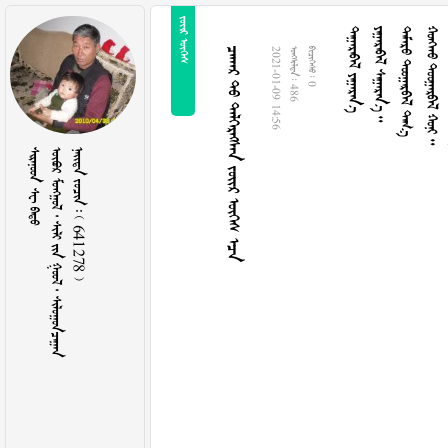
 
 
  
  
   
     
2021-01-09 14:56
  486
  0
  
       
    641278 