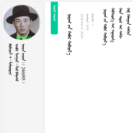
 
   
  
   
  
   
2018-04-14 20:49
  859
  1
   
    
    246095 