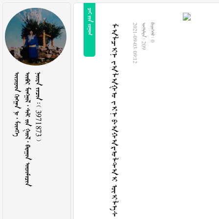
  
ᠮᠠᠯᠴᠢᠨ ᠵᠠᠯᠠᠭᠤ ᠵᠢᠨ ᠪᠠᠬᠠᠷᠤᠯᠲᠠᠢ ᠦᠢᠯᠡᠰ
2021-09-03 09:12
  209
  0
    
        
    3971873 