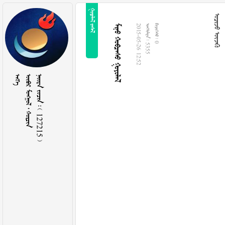
 
 
  
2015-05-26 12:52
  5355
  0

   
    127215 