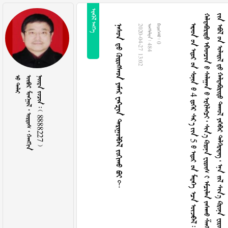
 



















4












5




















































































































































































































































































































































































































































































































































































H
P
V
















































































































































































B



















































       
2020-04-27 13:02
  484
  0
 
     
    8888227 