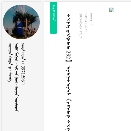
 
ᠰᠢᠨ᠎ᠡ ᠳᠠᠭᠤᠤ 292】ᠣᠶᠣᠨᠰᠣᠶᠣᠯ《ᠵᠢᠷᠤᠭ ᠰᠢᠭ᠋ ᠤᠯᠠᠷᠢᠯ ᠲᠠᠢ ᠨᠤᠲᠤᠭ
2019-05-17 17:07
  2629
  0
    
        
    3971596 