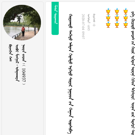
 
              2
2020-07-04 09:07
  695
  0
 
   
    104937 