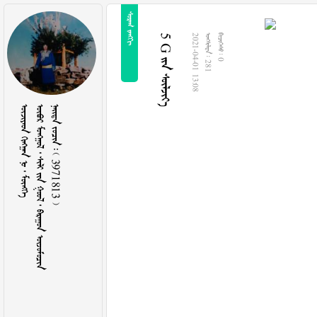
 
5 G  
2021-04-01 13:08
  281
  0
    
        
    3971813 