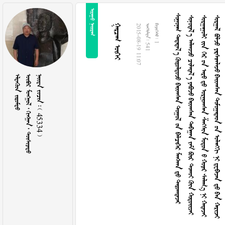
 
         
          
             
           
 
2015-08-19 11:07
  541
  1
 
     
    45334 