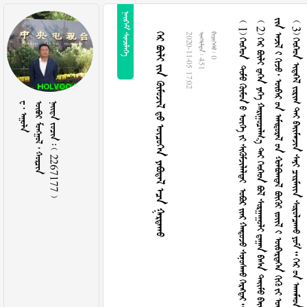
 
 1             

2

























































































































































































































































3













































































































































































































































        
2020-11-05 17:02
  451
  0
  
   
    2267177 