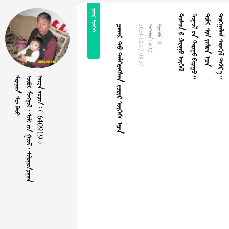
 
   
    
   
   
     
2020-12-17 08:57
  492
  0
  
       
    640919 