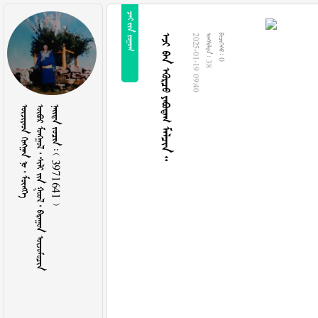
  
    
2025-01-19 09:40
  38
  0
    
        
    3971641 