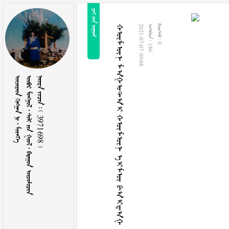
  
ᠬᠦᠮᠦᠨ ᠮᠠᠭᠤᠲᠠᠢ ᠬᠦᠮᠦᠨ ᠡᠢᠮᠦ ᠪᠠᠢᠳᠠᠭ︖︕12.29
2021-07-07 09:08
  186
  0
    
        
    3971698 