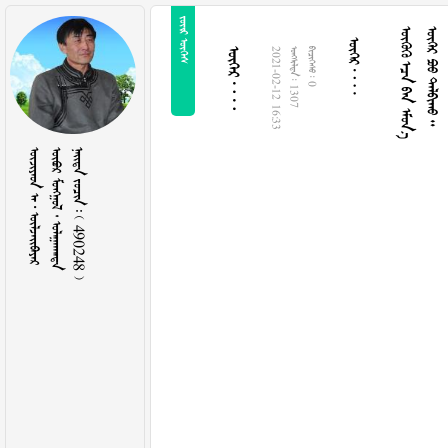
 
 
   
   
 
2021-02-12 16:33
  1307
  0
   
   
    490248 